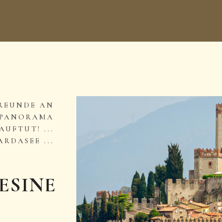
FREUNDE AN
S PANORAMA
FTUT! ... D
RDASEE ...
ESINE